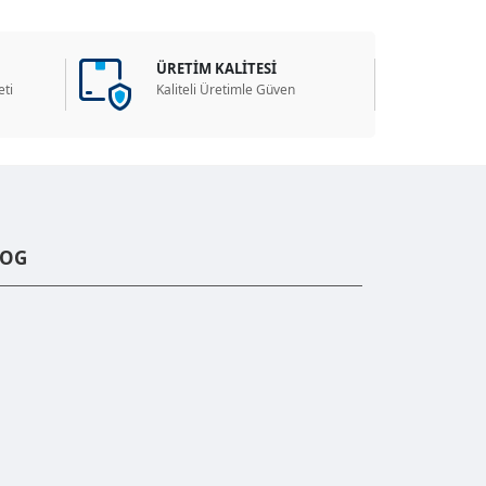
ÜRETİM KALİTESİ
ti
Kaliteli Üretimle Güven
LOG