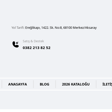
Yol Tarifi:
Ereğlikapı, 1422. Sk. No:8, 68100 Merkez/Aksaray
Satış & Destek
0382 213 82 52
ANASAYFA
BLOG
2026 KATALOĞU
İLETİ