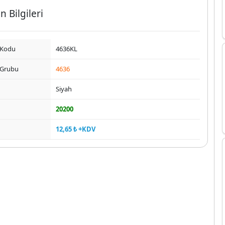
n Bilgileri
 Kodu
4636KL
 Grubu
4636
Siyah
20200
12,65 ₺ +KDV