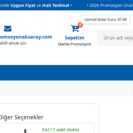
Uygun Fiyat
ve
Hızlı Teslimat
•
• 2026 Promosyon Ürünleri
Uygun Fiyat
ve
Hızlı Teslimat
•
• 2026 Promosyon Ürünleri
Güncel dolar kuru: 47.68
0
romosyonaksaray.com
Sepetim
eklifi almak için.
Damla Promosyon
Diğer Seçenekler
54217 adet stokta