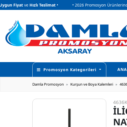
 Fiyat
ve
Hızlı Teslimat
•
• 2026 Promosyon Ürünlerinde
Uy
 Fiyat
ve
Hızlı Teslimat
•
• 2026 Promosyon Ürünlerinde
Uy
ANA
Promosyon Kategorileri
Damla Promosyon
Kurşun ve Boya Kalemleri
463
4636
İL
NA