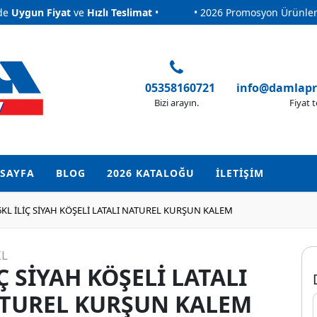
gun Fiyat
ve
Hızlı Teslimat
•
• 2026 Promosyon Ürünlerinde
gun Fiyat
ve
Hızlı Teslimat
•
• 2026 Promosyon Ürünlerinde
05358160721
info@damlap
Bizi arayın.
Fiyat t
SAYFA
BLOG
2026 KATALOĞU
İLETİŞİM
6KL İLİÇ SİYAH KÖŞELİ LATALI NATUREL KURŞUN KALEM
KL
İÇ SİYAH KÖŞELİ LATALI
TUREL KURŞUN KALEM