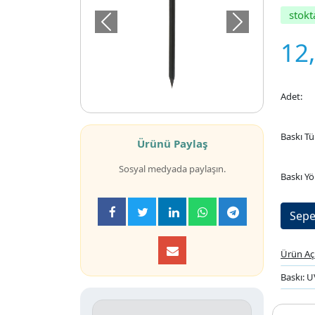
stokt
Önceki
Sonraki
12
Adet:
Baskı Tü
Ürünü Paylaş
Sosyal medyada paylaşın.
Baskı Yö
Ürün Aç
Baskı: 