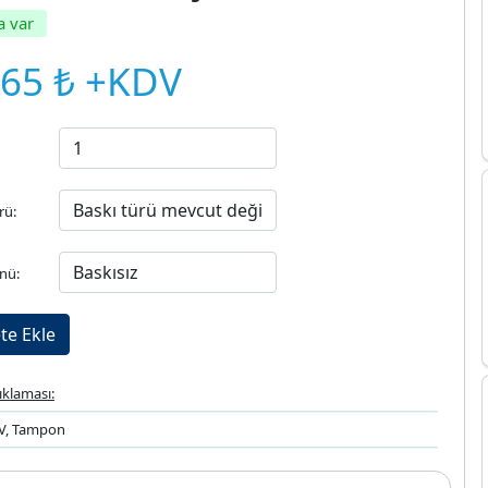
a var
,65 ₺ +KDV
rü:
nü:
ıklaması:
UV, Tampon