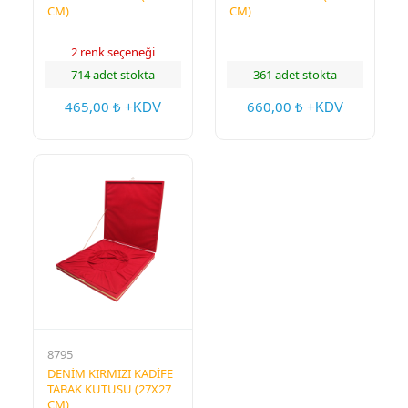
CM)
CM)
2 renk seçeneği
714 adet stokta
361 adet stokta
465,00
660,00
₺ +KDV
₺ +KDV
8795
DENİM KIRMIZI KADİFE
TABAK KUTUSU (27X27
CM)