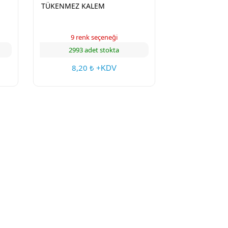
TÜKENMEZ KALEM
9 renk seçeneği
2993 adet stokta
8,20
₺ +KDV