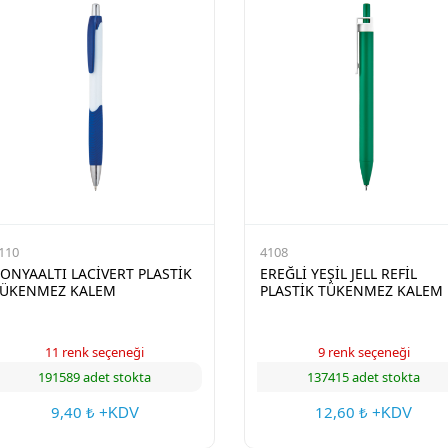
110
4108
ONYAALTI LACİVERT PLASTİK
EREĞLİ YEŞİL JELL REFİL
ÜKENMEZ KALEM
PLASTİK TÜKENMEZ KALEM
11 renk seçeneği
9 renk seçeneği
191589 adet stokta
137415 adet stokta
9,40
12,60
₺ +KDV
₺ +KDV