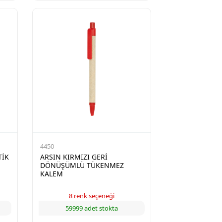
4450
TİK
ARSIN KIRMIZI GERİ
DÖNÜŞÜMLÜ TÜKENMEZ
KALEM
8 renk seçeneği
59999 adet stokta