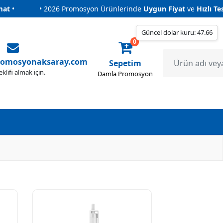
• 2026 Promosyon Ürünlerinde
Uygun Fiyat
ve
Hızlı Teslimat
•
• 2026 Promosyon Ürünlerinde
Uygun Fiyat
ve
Hızlı Teslimat
•
Güncel dolar kuru: 47.66
0
romosyonaksaray.com
Sepetim
eklifi almak için.
Damla Promosyon