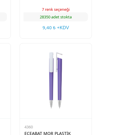
7 renk seçeneği
28350 adet stokta
9,40
₺ +KDV
4360
ECEABAT MOR PLASTİK