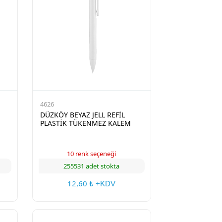
4626
DÜZKÖY BEYAZ JELL REFİL
PLASTİK TÜKENMEZ KALEM
10 renk seçeneği
255531 adet stokta
12,60
₺ +KDV