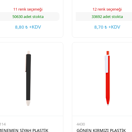
11 renk seçeneği
12 renk seçeneği
50630 adet stokta
33692 adet stokta
8,80
8,70
₺ +KDV
₺ +KDV
114
4430
ENEMEN SİYAH PLASTİK
GÖNEN KIRMIZI PLASTİK