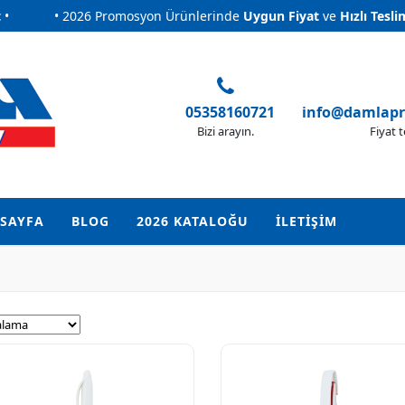
• 2026 Promosyon Ürünlerinde
Uygun Fiyat
ve
Hızlı Teslimat
•
• 2026 Promosyon Ürünlerinde
Uygun Fiyat
ve
Hızlı Teslimat
•
05358160721
info@damlap
Bizi arayın.
Fiyat t
SAYFA
BLOG
2026 KATALOĞU
İLETİŞİM